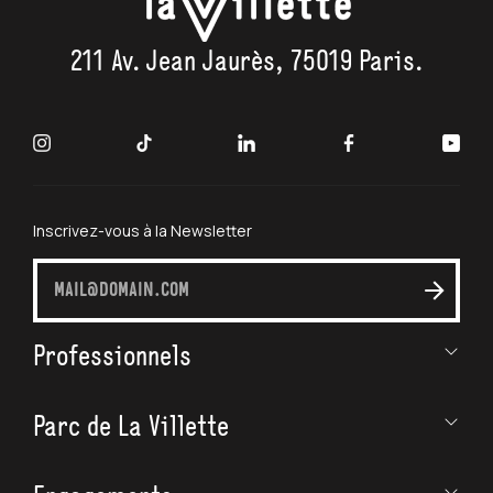
211 Av. Jean Jaurès, 75019 Paris.
Inscrivez-vous à la Newsletter
S'inscrire
à
la
Professionnels
newslette
Parc de La Villette
Champ social & handicap
Entreprise & collectivité