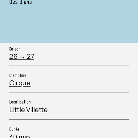
Dès 3 ans
COLLECTIVITÉ & TOURISME
PÉRISCOLAIRE
ORGANISATEUR D’ÉVÉNEMENT
CHAMP SOCIAL
ARTISTE
Saison
SANITAIRE ET MÉDICO-SOCIAL
26 → 27
JOURNALISTE
Discipline
Cirque
MÉCÈNE
Localisation
Little Villette
Durée
30 min