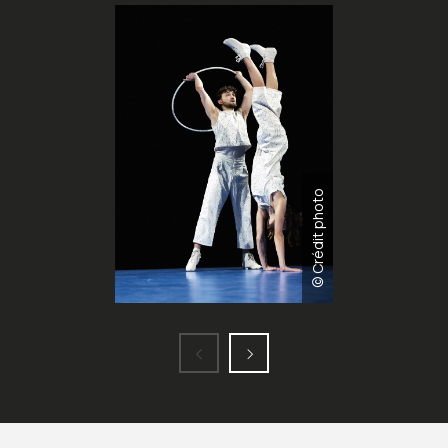
© Crédit photo
‹
›