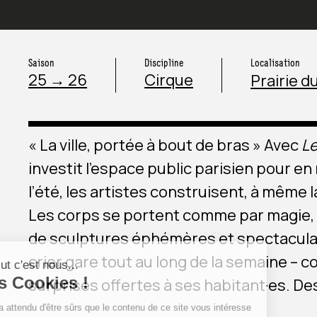
Saison
Discipline
Localisation
25 → 26
Cirque
Prairie d
« La ville, portée à bout de bras » Avec
L
investit l’espace public parisien pour en 
l’été, les artistes construisent, à même l
Les corps se portent comme par magie, c
de sculptures éphémères et spectaculai
crier gare tout au long de la semaine – 
surprises offertes à ses habitant·es. De