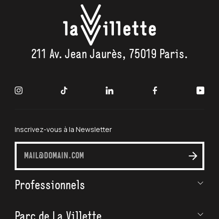
Tram 3b - Porte de Pantin
Bus
Bus 75, 151, PC 2 and 3 - Porte de Pantin
211 Av. Jean Jaurès, 75019 Paris.
Inscrivez-vous à la Newsletter
S'inscrire
à
la
Professionnels
newslette
Parc de La Villette
Champ social & handicap