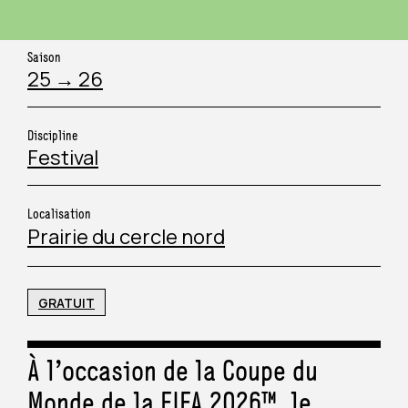
COLLECTIVITÉ & TOURISME
PÉRISCOLAIRE
Saison
25 → 26
ORGANISATEUR D’ÉVÉNEMENT
CHAMP SOCIAL
Discipline
ARTISTE
SANITAIRE ET MÉDICO-SOCIAL
Festival
JOURNALISTE
Localisation
Prairie du cercle nord
MÉCÈNE
GRATUIT
À l’occasion de la Coupe du
Monde de la FIFA 2026™, le