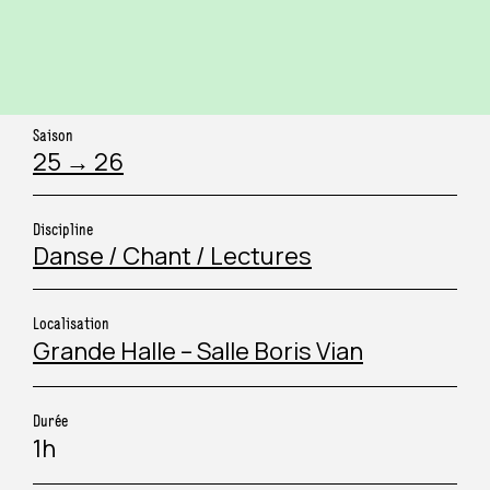
COLLECTIVITÉ & TOURISME
PÉRISCOLAIRE
ORGANISATEUR D’ÉVÉNEMENT
CHAMP SOCIAL
Saison
25 → 26
ARTISTE
SANITAIRE ET MÉDICO-SOCIAL
Discipline
JOURNALISTE
Danse / Chant / Lectures
MÉCÈNE
Localisation
Grande Halle – Salle Boris Vian
Durée
1h