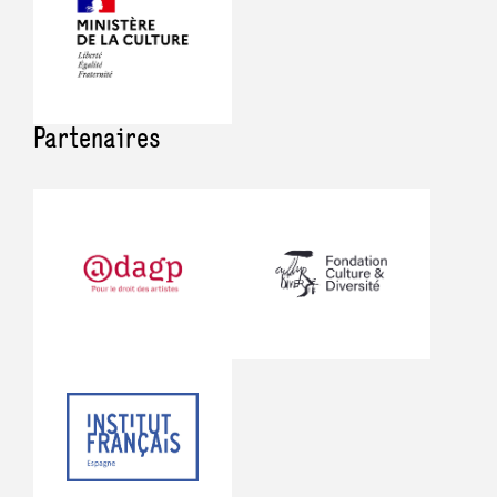
salle de spectacle.
KAAP – Bruges I Hana Dance House – Haifa et
toutes les personnes qui nous ont soutenu tout
Parking
au long.
Partenaires
Q-Park
Philharmonie
Q-Park
Cité de la Musique - La Villette
Q-Park
Cité de la Musique - Conservatoire
Parking
Cité des Sciences