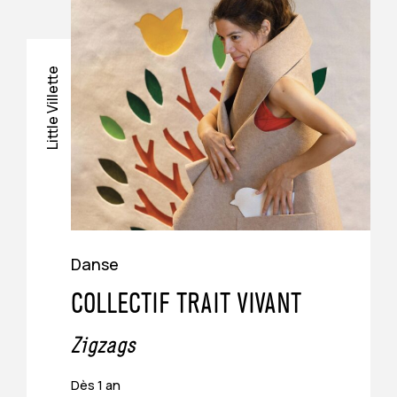
Parking
Cité des Sciences
Little Villette
Vélo
Stations Vélib'
Afficher sur le plan
Attaches vélo
Afficher sur le plan
Danse
COLLECTIF TRAIT VIVANT
Zigzags
Dès 1 an