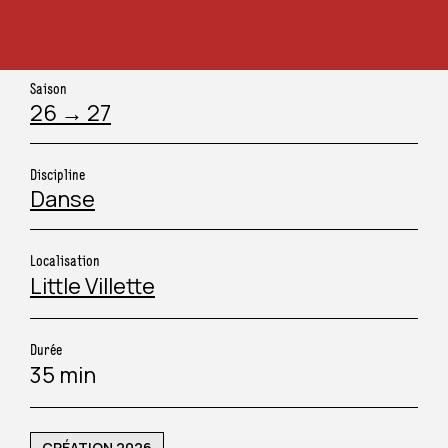
COLLECTIVITÉ & TOURISME
PÉRISCOLAIRE
Saison
ORGANISATEUR D’ÉVÉNEMENT
CHAMP SOCIAL
26 → 27
ARTISTE
SANITAIRE ET MÉDICO-SOCIAL
Discipline
Danse
JOURNALISTE
Localisation
Little Villette
MÉCÈNE
Durée
35 min
CRÉATION 2026