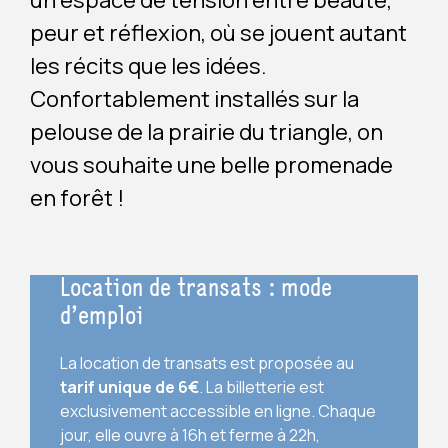
un espace de tension entre beauté,
peur et réflexion, où se jouent autant
les récits que les idées.
Confortablement installés sur la
pelouse de la prairie du triangle, on
vous souhaite une belle promenade
en forêt !
Location de transats : mode
d’emploi
La location de transats est proposée au
tarif unique de 6€
. La billetterie est
exclusivement accessible en ligne. Chaque
jour, elle ouvre à 16h et ferme à 22h,