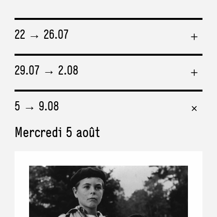
22 → 26.07
Mercredi 22 juillet
29.07 → 2.08
Mercredi 29 juillet
5 → 9.08
Mercredi 5 août
SÉANCE JEUNE PUBLIC
•
18h
Mon voisin Totoro
, Hayao Miyazaki • 1999
Durée : 1h27
SÉANCE JEUNE PUBLIC
•
18h