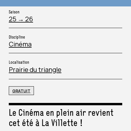
COLLECTIVITÉ & TOURISME
PÉRISCOLAIRE
Saison
25 → 26
ORGANISATEUR D’ÉVÉNEMENT
CHAMP SOCIAL
Discipline
Cinéma
ARTISTE
SANITAIRE ET MÉDICO-SOCIAL
Localisation
JOURNALISTE
Prairie du triangle
MÉCÈNE
GRATUIT
Le Cinéma en plein air revient
cet été à La Villette !