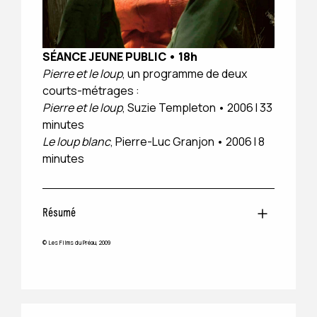
SÉANCE JEUNE PUBLIC
•
18h
Pierre et le loup
, un programme de deux
courts-métrages :
Pierre et le loup
, Suzie Templeton • 2006 I 33
minutes
Le loup blanc
, Pierre-Luc Granjon • 2006 I 8
minutes
Résumé
© Les Films du Préau, 2009
Pierre et le loup
: Bravant l’interdiction de son
grand-père, Pierre s’aventure dans la forêt. Avec
l’aide d’un oiseau farceur et d’un canard rêveur, il
trouve le courage de capturer le loup.
(D’après l’œuvre de S.Prokofiev)