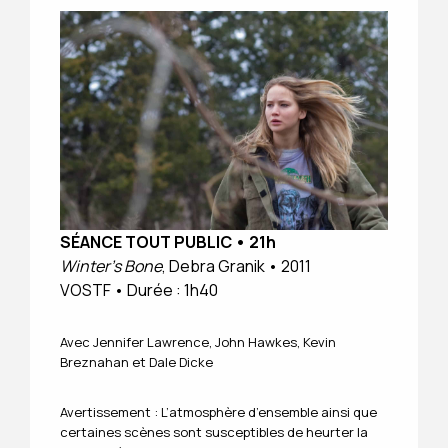
Le loup blanc
: Dans un village en lisière de la forêt,
un enfant réussit à apprivoiser un loup pour en faire
sa monture. Son petit frère et lui sont ravis, mais un
jour, pour nourrir la famille, le père ramène de la
chasse un gibier plus gros que d’habitude…
SÉANCE TOUT PUBLIC
•
21h
Winter’s Bone
, Debra Granik • 2011
VOSTF • Durée : 1h40
Avec Jennifer Lawrence, John Hawkes, Kevin
Breznahan et Dale Dicke
Avertissement : L’atmosphère d’ensemble ainsi que
certaines scènes sont susceptibles de heurter la