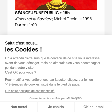
SÉANCE JEUNE PUBLIC
•
18h
Kirikou et la Sorcière
, Michel Ocelot • 1998
Durée : 1h10
Résumé
© Gebeka Films
Le minuscule Kirikou naît dans un village d’Afrique de
l’Ouest sur lequel la terrible Karaba la Sorcière a jeté
un sort. La source est asséchée et les hommes
disparaissent mystérieusement. Kirikou, sitôt sorti
du ventre de sa mère, veut délivrer le village de
l’emprise maléfique de Karaba qui fait régner la
terreur à l’aide d’une armée de fétiches animés.
22.07.2026
16.08.2026
RÉSERVER UN TRANSAT