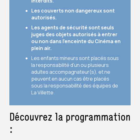
interdits.
Les couverts non dangereux sont
autorisés.
Les agents de sécurité sont seuls
juges des objets autorisés à entrer
ou non dans l’enceinte du Cinéma en
plein air.
Les enfants mineurs sont placés sous
la responsabilité d’un ou plusieurs
adultes accompagnateur(s), et ne
peuvent en aucun cas être placés
sous la responsabilité des équipes de
La Villette.
Découvrez la programmation
: