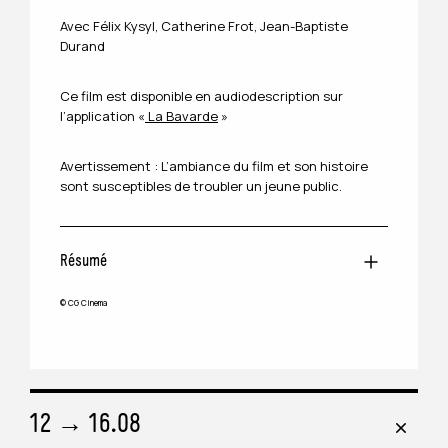
Avec Félix Kysyl, Catherine Frot, Jean-Baptiste
Durand
Ce film est disponible en audiodescription sur
l’application «
La Bavarde
»
Avertissement : L’ambiance du film et son histoire
sont susceptibles de troubler un jeune public.
Résumé
© CG Cinema
Jérémie revient à Saint-Martial pour l’enterrement
de son ancien patron boulanger. Il s’installe
quelques jours chez Martine, sa veuve. Mais entre
une disparition mystérieuse, un voisin menaçant et
un abbé aux intentions étranges, son court séjour
au village prend une tournure inattendue…
12 → 16.08