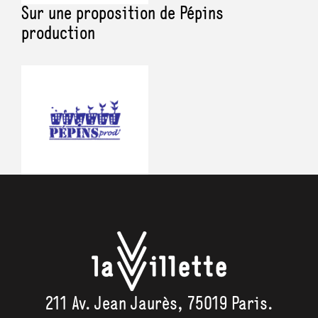
avec des troubles psychiques, cognitifs et
Sur une proposition de Pépins
intellectuels.
Métro
production
Ligne 5 - Porte de Pantin
Tram
Tram 3b - Porte de Pantin
Bus
Bus 75, 161 - Porte de Pantin
Vélo
Stations Vélib'
Afficher sur le plan
Attaches vélo
211 Av. Jean Jaurès, 75019 Paris.