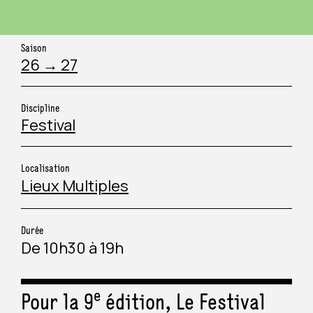
COLLECTIVITÉ & TOURISME
PÉRISCOLAIRE
Saison
26 → 27
ORGANISATEUR D’ÉVÉNEMENT
CHAMP SOCIAL
Discipline
ARTISTE
SANITAIRE ET MÉDICO-SOCIAL
Festival
JOURNALISTE
Localisation
Lieux Multiples
MÉCÈNE
Durée
De 10h30 à 19h
e
Pour la 9
édition, Le Festival